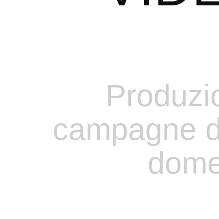
Produzi
campagne
d
dome