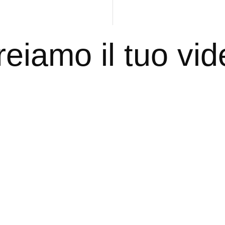
reiamo
il
tuo
vid