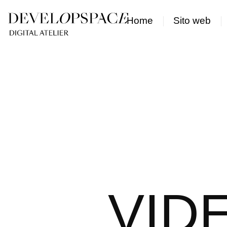
Skip
to
Home
Sito web
main
content
VID