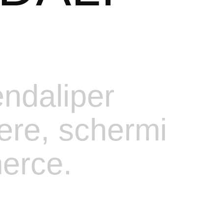
endaliper
ere,
schermi
erce.