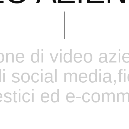
one
di
video
azi
i
social
media,fi
stici
ed
e-comm