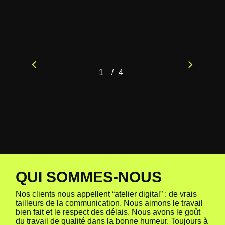
/
1
2
4
3
4
Q
U
I
S
O
M
M
E
S
-
N
O
U
S
Nos clients nous appellent “atelier digital” : de vrais
tailleurs de la communication. Nous aimons le travail
bien fait et le respect des délais. Nous avons le goût
du travail de qualité dans la bonne humeur. Toujours à