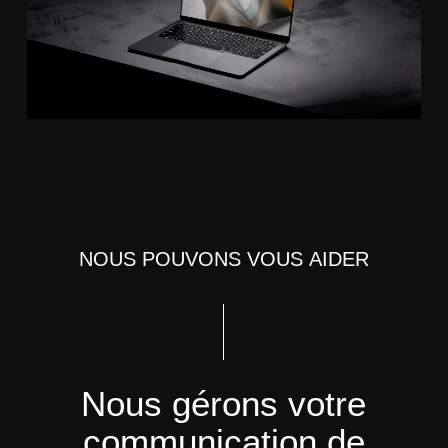
N
O
U
S
P
O
U
V
O
N
S
V
O
U
S
A
I
D
E
R
Nous
gérons
votre
communication
de