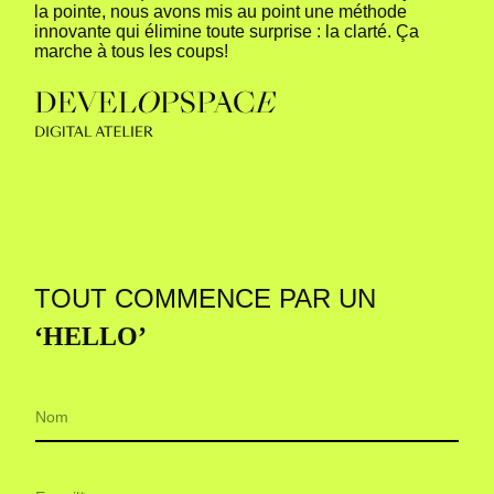
la pointe, nous avons mis au point une méthode
innovante qui élimine toute surprise : la clarté. Ça
marche à tous les coups!
TOUT COMMENCE PAR UN
‘HELLO’
N
o
m
e
E