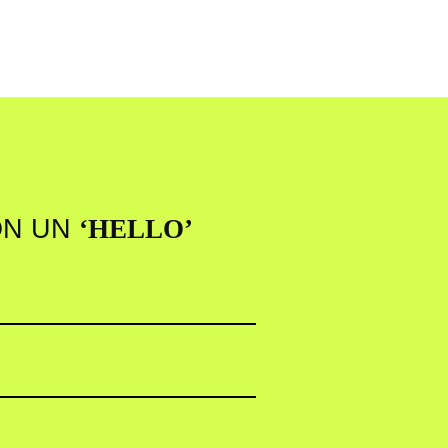
ON UN
‘HELLO’