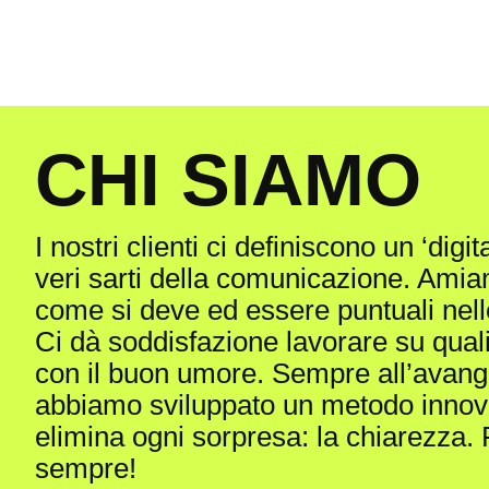
C
H
I
S
I
A
M
O
I nostri clienti ci definiscono un ‘digita
veri sarti della comunicazione. Ami
come si deve ed essere puntuali nel
Ci dà soddisfazione lavorare su qual
con il buon umore. Sempre all’avang
abbiamo sviluppato un metodo innov
elimina ogni sorpresa: la chiarezza.
sempre!