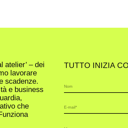
l atelier’ – dei
TUTTO INIZIA C
amo lavorare
le scadenze.
N
ità e business
o
m
uardia,
e
E
ativo che
m
 Funziona
a
i
E
T
l
m