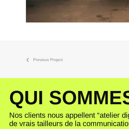
Previous Project
Q
U
I
S
O
M
M
E
Nos clients nous appellent “atelier dig
de vrais tailleurs de la communicatio