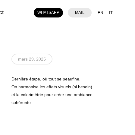
ct
WHATSAPP
MAIL
EN
IT
mars 29, 2025
Dernière étape, où tout se peaufine.
On harmonise les effets visuels (si besoin)
et la colorimétrie pour créer une ambiance
cohérente.