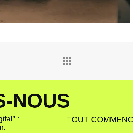
S
-
N
O
U
S
ital” :
TOUT COMMENC
n.