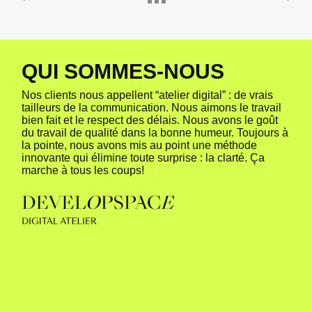
Q
U
I
S
O
M
M
E
S
-
N
O
U
S
Nos clients nous appellent “atelier digital” : de vrais
tailleurs de la communication. Nous aimons le travail
bien fait et le respect des délais. Nous avons le goût
du travail de qualité dans la bonne humeur. Toujours à
la pointe, nous avons mis au point une méthode
innovante qui élimine toute surprise : la clarté. Ça
marche à tous les coups!